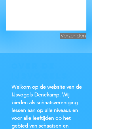
Verzenden
Over de
IJsvogels
Welkom op de website van de
IJsvogels Denekamp. Wij
bieden als schaatsvereniging
lessen aan op alle niveaus en
voor alle leeftijden op het
gebied van schaatsen en