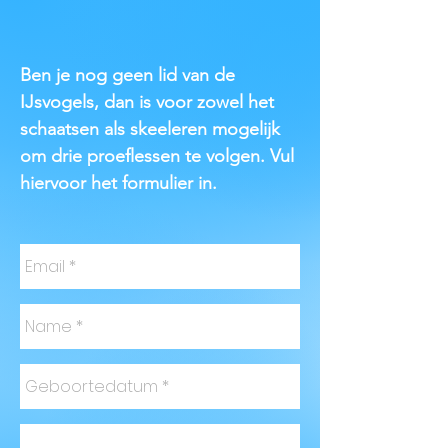
Ben je nog geen lid van de
IJsvogels, dan is voor zowel het
schaatsen als skeeleren mogelijk
om drie proeflessen te volgen. Vul
hiervoor het formulier in.