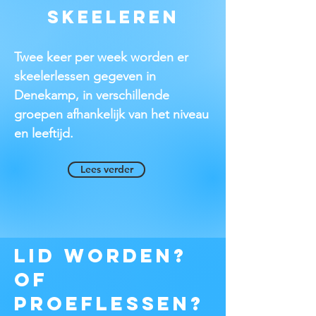
Skeeleren
Twee keer per week worden er
skeelerlessen gegeven in
Denekamp, in verschillende
groepen afhankelijk van het niveau
en leeftijd.
Lees verder
Lid worden?
of
Proeflessen?