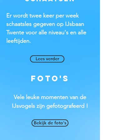
Er wordt twee keer per week
schaatsles gegeven op IJsbaan
Twente voor alle niveau's en alle
leeftijden.
Lees verder
Foto's
Vele leuke momenten van de
IJsvogels zijn gefotografeerd !
Bekijk de foto's