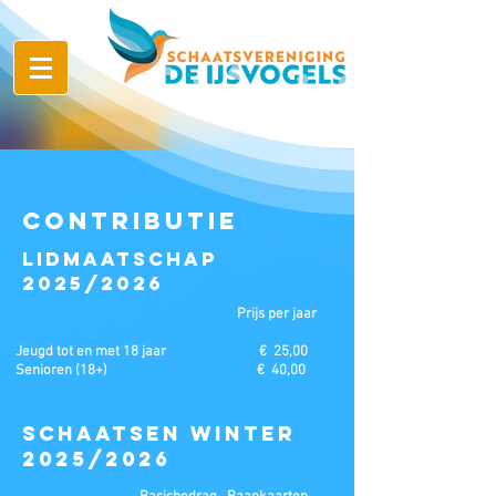
Contributie
Lidmaatschap
2025/2026
Prijs per jaar
Jeugd tot en met 18 jaar € 25,00
Senioren (18+) € 40,00
Schaatsen winter
2025/2026