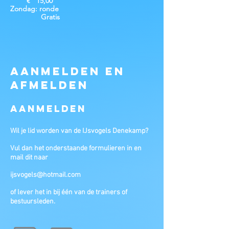
€ 15,00
Zondag: ronde
Gratis
Aanmelden en
afmelden
Aanmelden
Wil je lid worden van de IJsvogels Denekamp?
Vul dan het onderstaande formulieren in en
mail dit naar
ijsvogels@hotmail.com
of lever het in bij één van de trainers of
bestuursleden.