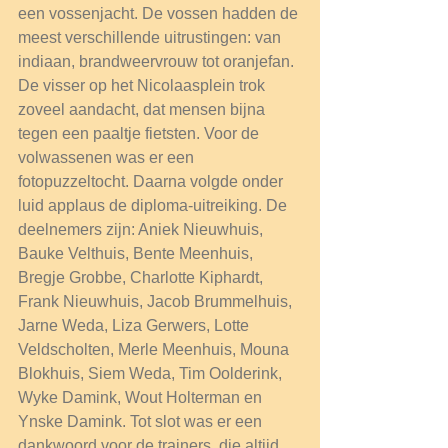
een vossenjacht. De vossen hadden de 
meest verschillende uitrustingen: van 
indiaan, brandweervrouw tot oranjefan. 
De visser op het Nicolaasplein trok 
zoveel aandacht, dat mensen bijna 
tegen een paaltje fietsten. Voor de 
volwassenen was er een 
fotopuzzeltocht. Daarna volgde onder 
luid applaus de diploma-uitreiking. De 
deelnemers zijn: Aniek Nieuwhuis, 
Bauke Velthuis, Bente Meenhuis, 
Bregje Grobbe, Charlotte Kiphardt, 
Frank Nieuwhuis, Jacob Brummelhuis, 
Jarne Weda, Liza Gerwers, Lotte 
Veldscholten, Merle Meenhuis, Mouna 
Blokhuis, Siem Weda, Tim Oolderink, 
Wyke Damink, Wout Holterman en 
Ynske Damink. Tot slot was er een 
dankwoord voor de trainers, die altijd 