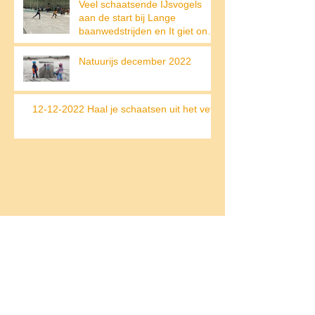
Veel schaatsende IJsvogels
aan de start bij Lange
baanwedstrijden en It giet on
op de Weissensee
Natuurijs december 2022
12-12-2022 Haal je schaatsen uit het vet!